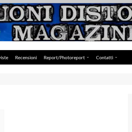
Suoni Distorti Ma
viste
Recensioni
Report/Photoreport
Contatti
Photogallery da Facebook
Staff