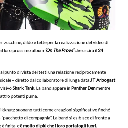
 zucchine, dildo e tette per la realizzazione del video di
dal loro prossimo album
‘On The Prowl’
che uscirà il
24
l punto di vista dei testi una relazione reciprocamente
sicale – diretto dal collaboratore di lunga data
JT Arbogast
evisivo
Shark Tank
. La band appare in
Panther Den
mentre
uattro potenti puma.
kknutz suonano tutti come creazioni significative finché
 “pacchetto di compagnia”. La band si esibisce di fronte a
 è finita,
c’è molto di più che i loro portafogli fuori.