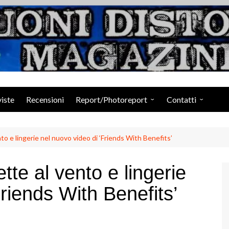
Suoni Distorti Ma
viste
Recensioni
Report/Photoreport
Contatti
Photogallery da Facebook
Staff
 e lingerie nel nuovo video di ‘Friends With Benefits’
e al vento e lingerie
Friends With Benefits’