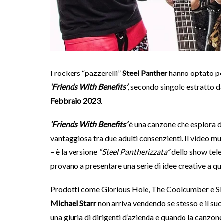
I rockers “pazzerelli”
Steel Panther
hanno optato per
‘Friends With Benefits’
, secondo singolo estratto 
Febbraio 2023
.
‘Friends With Benefits’
è una canzone che esplora da
vantaggiosa tra due adulti consenzienti. Il video mu
– è la versione
“Steel Pantherizzata”
dello show tel
provano a presentare una serie di idee creative a q
Prodotti come Glorious Hole, The Coolcumber e Sli
Michael Starr
non arriva vendendo se stesso e il suo
una giuria di dirigenti d’azienda e quando la canzone