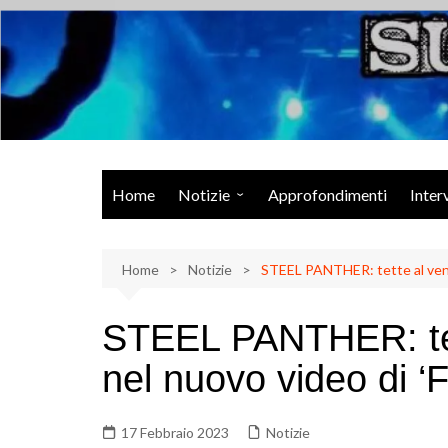
Salta
al
contenuto
Musica Rock, Metal, Punk e varie sonorità alternative
Home
Notizie
Approfondimenti
Inter
Rock Talk
Home
Eventi
Notizie
STEEL PANTHER: tette al vento
Video
STEEL PANTHER: tett
Libri
nel nuovo video di ‘
17 Febbraio 2023
Notizie