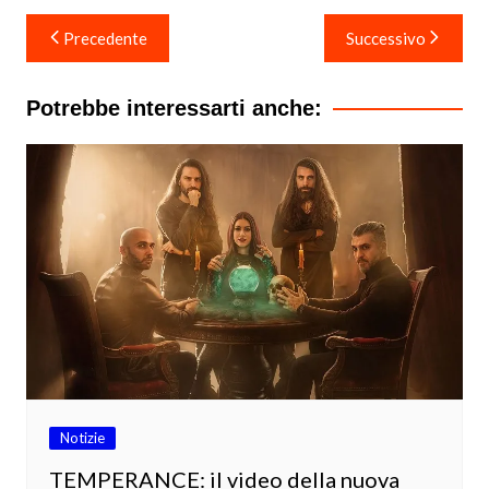
Navigazione
Precedente
Successivo
articoli
Potrebbe interessarti anche:
Notizie
TEMPERANCE: il video della nuova