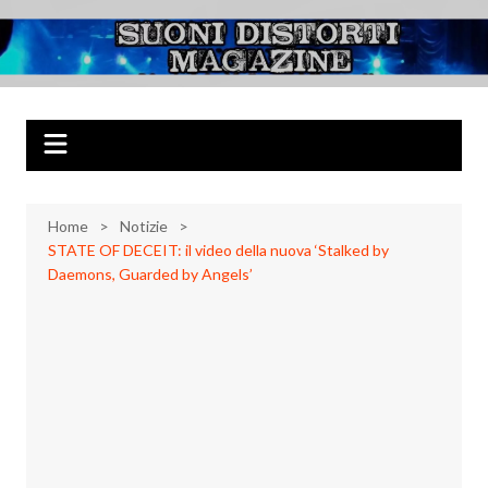
Salta
al
Suoni Distorti
Musica Rock, Metal, Punk e varie sonorità alternative
contenuto
Magazine
Home
Notizie
STATE OF DECEIT: il video della nuova ‘Stalked by
Daemons, Guarded by Angels’