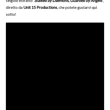
singolo estratto
‘Stalked by Daemons, Guarded by Angels’
,
diretto da
Unit 15 Productions
, che potete gustarvi qui
sotto!