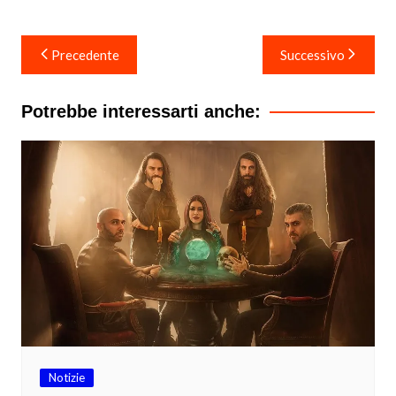
Navigazione
Precedente
Successivo
articoli
Potrebbe interessarti anche:
Notizie