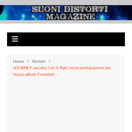
Salta
al
Suoni Distorti
Musica Rock, Metal, Punk e varie sonorità alternative
contenuto
Magazine
Home
Notizie
JOURNEY: ascolta ‘Let It Rain’, terza anticipazione dal
nuovo album ‘Freedom’