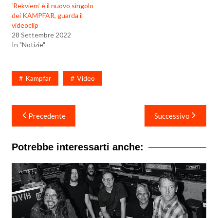
‘Rekviem’ è il nuovo singolo
dei KAMPFAR, guarda il
videoclip
28 Settembre 2022
In "Notizie"
Kampfar
Video
Navigazione
Precedente
Successivo
articoli
Potrebbe interessarti anche: