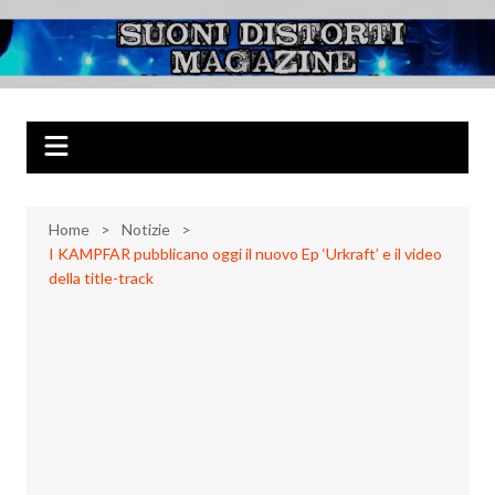
Salta
al
Suoni Distorti
Musica Rock, Metal, Punk e varie sonorità alternative
contenuto
Magazine
Home
Notizie
I KAMPFAR pubblicano oggi il nuovo Ep ‘Urkraft’ e il video
della title-track