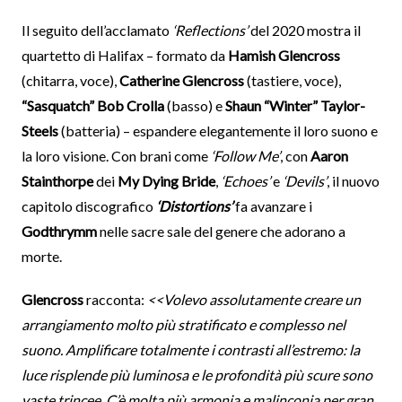
Il seguito dell’acclamato
‘Reflections’
del 2020 mostra il
quartetto di Halifax – formato da
Hamish Glencross
(chitarra, voce),
Catherine Glencross
(tastiere, voce),
“Sasquatch” Bob Crolla
(basso) e
Shaun “Winter” Taylor-
Steels
(batteria) – espandere elegantemente il loro suono e
la loro visione. Con brani come
‘Follow Me’
, con
Aaron
Stainthorpe
dei
My Dying Bride
,
‘Echoes’
e
‘Devils’
, il nuovo
capitolo discografico
‘Distortions’
fa avanzare i
Godthrymm
nelle sacre sale del genere che adorano a
morte.
Glencross
racconta:
<<Volevo assolutamente creare un
arrangiamento molto più stratificato e complesso nel
suono. Amplificare totalmente i contrasti all’estremo: la
luce risplende più luminosa e le profondità più scure sono
vaste trincee. C’è molta più armonia e malinconia per gran