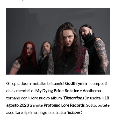
Gli epic doom metaller britannici
Godthrymm
– composti
da ex membri di
My Dying Bride
,
Solstice
e
Anathema
–
tornano con il loro nuovo album
‘Distortions’
, in uscita il
18
agosto 2023
tramite
Profound Lore Records
. Sotto, potete
ascoltare il primo singolo estratto
‘Echoes’
.