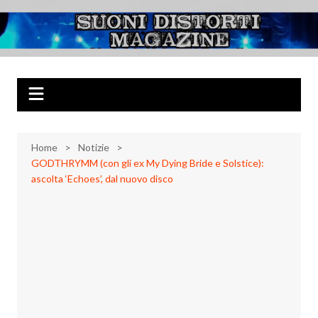
Salta
al
Suoni Distorti
Musica Rock, Metal, Punk e varie sonorità alternative
contenuto
Magazine
Home
Notizie
GODTHRYMM (con gli ex My Dying Bride e Solstice):
ascolta ‘Echoes’, dal nuovo disco