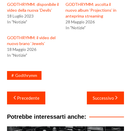
GODTHRYMM: disponibile il
GODTHRYMM: ascolta il
video della nuova ‘Devils’
nuovo album ‘Projections’ in
18 Luglio 2023
anteprima streaming
In "Notizie"
28 Maggio 2026
In "Notizie"
GODTHRYMM: il video del
nuovo brano ‘Jewels’
18 Maggio 2026
In "Notizie"
Godthrymm
Navigazione
Precedente
Successivo
articoli
Potrebbe interessarti anche: