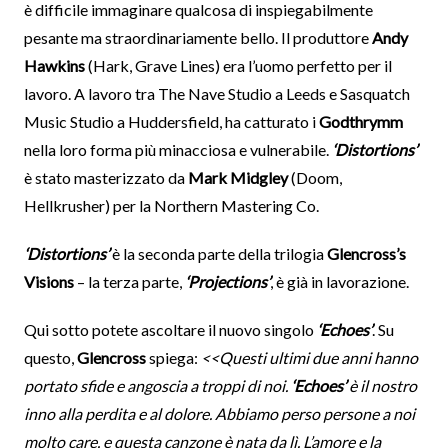
è difficile immaginare qualcosa di inspiegabilmente
pesante ma straordinariamente bello. Il produttore
Andy
Hawkins
(Hark, Grave Lines) era l’uomo perfetto per il
lavoro. A lavoro tra The Nave Studio a Leeds e Sasquatch
Music Studio a Huddersfield, ha catturato i
Godthrymm
nella loro forma più minacciosa e vulnerabile.
‘Distortions’
è stato masterizzato da
Mark Midgley
(Doom,
Hellkrusher) per la Northern Mastering Co.
‘Distortions’
è la seconda parte della trilogia
Glencross’s
Visions
– la terza parte,
‘Projections’
, è già in lavorazione.
Qui sotto potete ascoltare il nuovo singolo
‘Echoes’
. Su
questo,
Glencross
spiega:
<<Questi ultimi due anni hanno
portato sfide e angoscia a troppi di noi.
‘Echoes’
è il nostro
inno alla perdita e al dolore. Abbiamo perso persone a noi
molto care, e questa canzone è nata da lì. L’amore e la