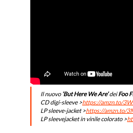
Il nuovo
‘But Here We Are’
dei
Foo F
CD digi-sleeve >
https://amzn.to/3
LP sleeve-jacket >
https://amzn.to/
LP sleevejacket in vinile colorato >
ht