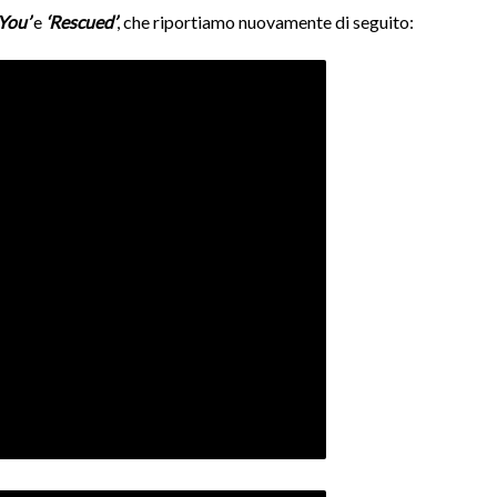
You’
e
‘Rescued’
, che riportiamo nuovamente di seguito: