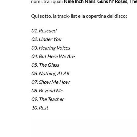
nomi, tra i quali
Nine Inch Nails
,
Guns N’ Roses
,
The
Qui sotto, la track-list e la copertina del disco:
01. Rescued
02. Under You
03. Hearing Voices
04. But Here We Are
05. The Glass
06. Nothing At All
07. Show Me How
08. Beyond Me
09. The Teacher
10. Rest