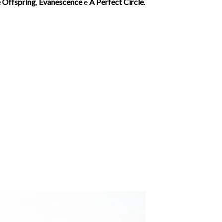
 Offspring
,
Evanescence
e
A Perfect Circle
.