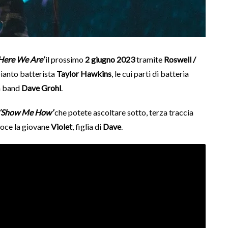
Here We Are’
il prossimo
2 giugno 2023
tramite
Roswell /
pianto batterista
Taylor Hawkins
, le cui parti di batteria
la band
Dave Grohl
.
‘Show Me How’
che potete ascoltare sotto, terza traccia
 voce la giovane
Violet
, figlia di
Dave
.