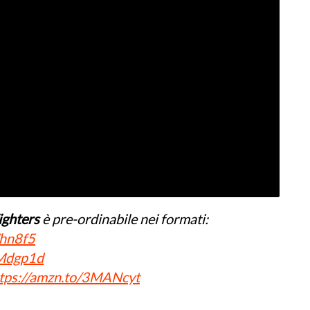
ighters
è pre-ordinabile nei formati:
Whn8f5
3Mdgp1d
tps://amzn.to/3MANcyt