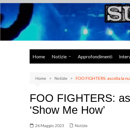
Salta
al
contenuto
Musica Rock, Metal, Punk e varie sonorità alternative
Home
Notizie
Approfondimenti
Inter
Rock Talk
Home
Eventi
Notizie
FOO FIGHTERS: ascolta la n
Video
FOO FIGHTERS: asc
Libri
‘Show Me How’
26 Maggio 2023
Notizie