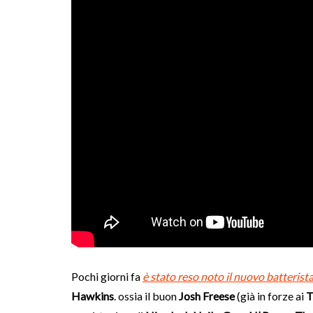
Pochi giorni fa
è stato reso noto il nuovo batterist
Hawkins
. ossia il buon
Josh Freese
(già in forze ai
T