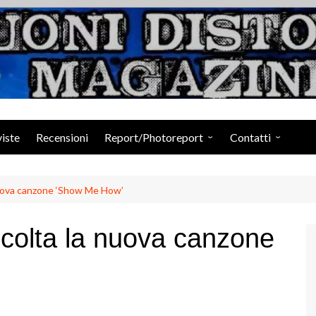
Suoni Distorti Ma
viste
Recensioni
Report/Photoreport
Contatti
Photogallery da Facebook
Staff
uova canzone ‘Show Me How’
olta la nuova canzone