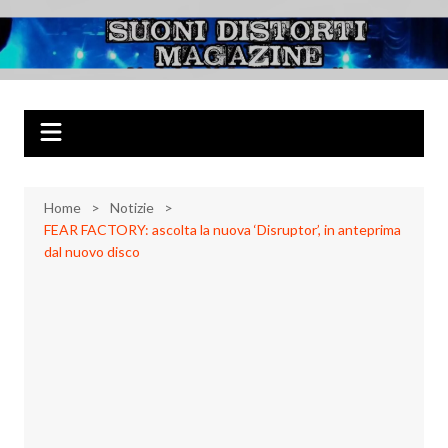
Salta
al
Suoni Distorti
Musica Rock, Metal, Punk e varie sonorità alternative
contenuto
Magazine
Home
Notizie
FEAR FACTORY: ascolta la nuova ‘Disruptor’, in anteprima
dal nuovo disco