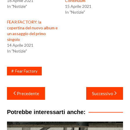
16 Aprile 2021
Continuum’
In "Notizie"
15 Aprile 2021
In "Notizie"
FEAR FACTORY: la
copertina del nuovo album e
un assaggio del primo
singolo
14 Aprile 2021
In "Notizie"
Fear Factory
Navigazione
Precedente
Successivo
articoli
Potrebbe interessarti anche: