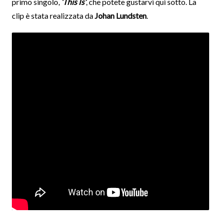
primo singolo,
‘This Is’
, che potete gustarvi qui sotto. La
clip è stata realizzata da
Johan Lundsten
.