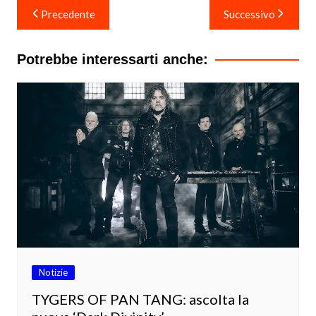
Navigazione
Precedente
Successivo
articoli
Potrebbe interessarti anche:
Notizie
TYGERS OF PAN TANG: ascolta la