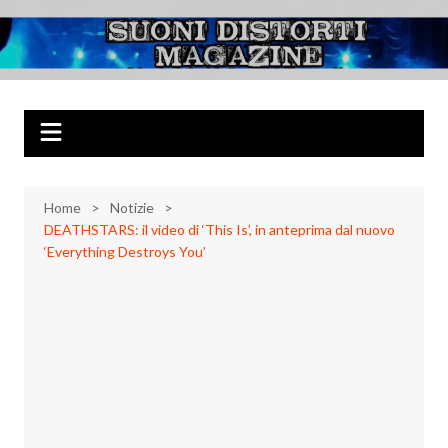
Salta
al
Suoni Distorti
Musica Rock, Metal, Punk e varie sonorità alternative
contenuto
Magazine
Home
Notizie
DEATHSTARS: il video di ‘This Is’, in anteprima dal nuovo
‘Everything Destroys You’