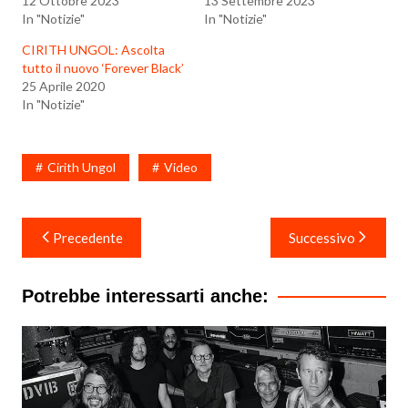
12 Ottobre 2023
13 Settembre 2023
In "Notizie"
In "Notizie"
CIRITH UNGOL: Ascolta
tutto il nuovo ‘Forever Black’
25 Aprile 2020
In "Notizie"
Cirith Ungol
Video
Navigazione
Precedente
Successivo
articoli
Potrebbe interessarti anche: