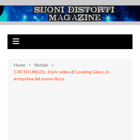
Salta
al
Suoni Distorti
Musica Rock, Metal, Punk e varie sonorità alternative
contenuto
Magazine
Home
Notizie
CIRITH UNGOL: il lyric video di ‘Looking Glass’, in
anteprima dal nuovo disco