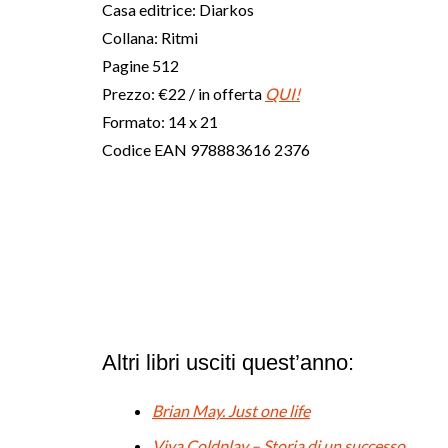
Casa editrice: Diarkos
Collana: Ritmi
Pagine 512
Prezzo: €22 / in offerta
QUI!
Formato: 14 x 21
Codice EAN 978883616 2376
Altri libri usciti quest’anno:
Brian May. Just one life
Viva Coldplay – Storia di un successo