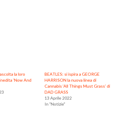
colta la loro
BEATLES: si ispira a GEORGE
inedita ‘Now And
HARRISON la nuova linea di
Cannabis ‘All Things Must Grass’ di
23
DAD GRASS
13 Aprile 2022
In "Notizie"