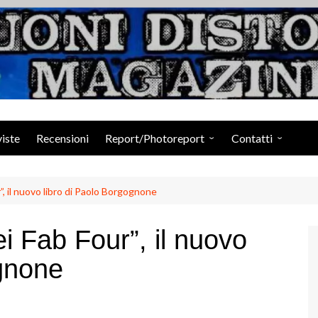
Suoni Distorti Ma
viste
Recensioni
Report/Photoreport
Contatti
Photogallery da Facebook
Staff
”, il nuovo libro di Paolo Borgognone
i Fab Four”, il nuovo
ognone