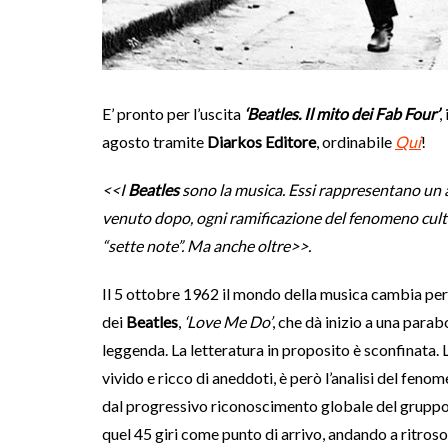
E’ pronto per l’uscita
‘Beatles. Il mito dei Fab Four’
,
agosto tramite
Diarkos Editore
, ordinabile
Qui
!
<<I
Beatles
sono la musica. Essi rappresentano un ar
venuto dopo, ogni ramificazione del fenomeno cultur
“sette note”. Ma anche oltre>>.
Il 5 ottobre 1962 il mondo della musica cambia per
dei
Beatles
,
‘Love Me Do’
, che dà inizio a una para
leggenda. La letteratura in proposito è sconfinata. L
vivido e ricco di aneddoti, è però l’analisi del feno
dal progressivo riconoscimento globale del gruppo
quel 45 giri come punto di arrivo, andando a ritroso.