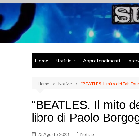
Salta
al
contenuto
Musica Rock, Metal, Punk e varie sonorità alternative
Home
Notizie
Approfondimenti
Inter
Rock Talk
Home
Eventi
Notizie
“BEATLES. Il mito dei Fab Four
Video
“BEATLES. Il mito de
Libri
libro di Paolo Borg
23 Agosto 2023
Notizie