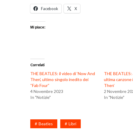
Facebook
X
Mi piace:
Correlati
THE BEATLES: il video di ‘Now And
THE BEATLES: as
Then’, ultimo singolo inedito dei
ultima canzone 
“Fab Four”
Then’
4 Novembre 2023
2 Novembre 20
In "Notizie"
In "Notizie"
Beatles
Libri