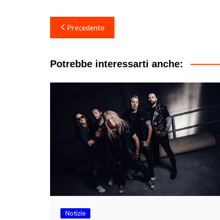
Navigazione
Precedente
articoli
Potrebbe interessarti anche:
Notizie