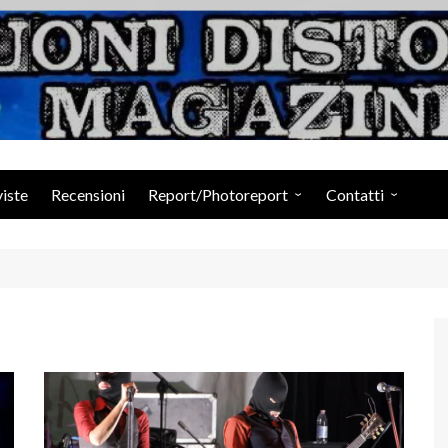
Suoni Distorti Ma
viste
Recensioni
Report/Photoreport
Contatti
Photogallery da Facebook
Staff