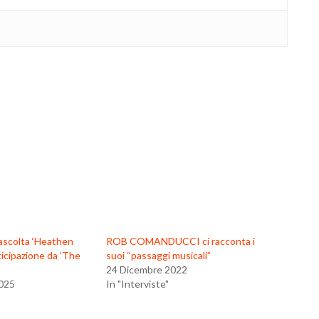
scolta ‘Heathen
ROB COMANDUCCI ci racconta i
ticipazione da ‘The
suoi “passaggi musicali”
24 Dicembre 2022
025
In "Interviste"