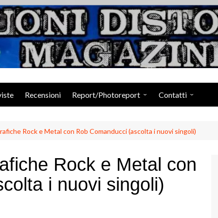
Suoni Distorti Ma
viste
Recensioni
Report/Photoreport
Contatti
Photogallery da Facebook
Staff
rafiche Rock e Metal con Rob Comanducci (ascolta i nuovi singoli)
rafiche Rock e Metal con
lta i nuovi singoli)