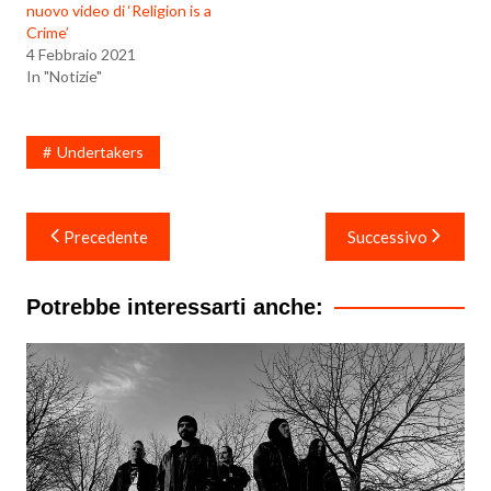
nuovo video di ‘Religion is a
Crime’
4 Febbraio 2021
In "Notizie"
Undertakers
Navigazione
Precedente
Successivo
articoli
Potrebbe interessarti anche: