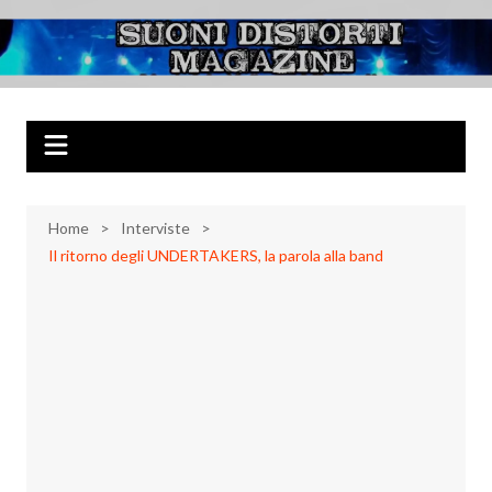
Salta
al
Suoni Distorti
Musica Rock, Metal, Punk e varie sonorità alternative
contenuto
Magazine
Home
Interviste
Il ritorno degli UNDERTAKERS, la parola alla band