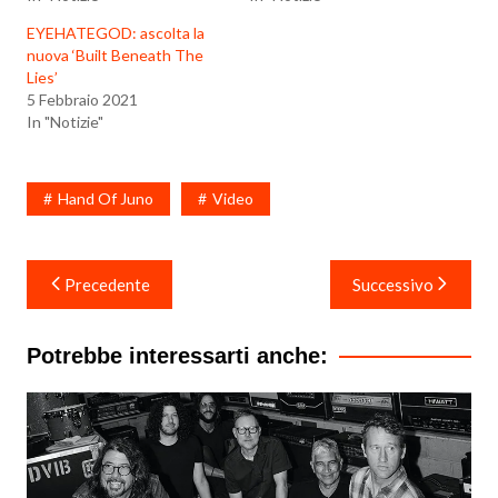
EYEHATEGOD: ascolta la
nuova ‘Built Beneath The
Lies’
5 Febbraio 2021
In "Notizie"
Hand Of Juno
Video
Navigazione
Precedente
Successivo
articoli
Potrebbe interessarti anche: