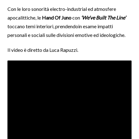
Con le loro sonorità electro-industrial ed atmosfere
apocalittiche, le
Hand Of Juno
con
‘We’ve Built The Line’
toccano temi interiori, prendendoin esame impatti
personali e sociali sulle divisioni emotive ed ideologiche.
Il video è diretto da Luca Rapuzzi.