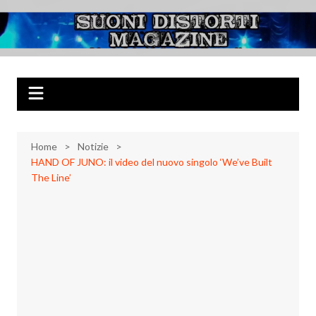
Salta
al
Suoni Distorti
Musica Rock, Metal, Punk e varie sonorità alternative
contenuto
Magazine
Home
Notizie
HAND OF JUNO: il video del nuovo singolo ‘We’ve Built
The Line’