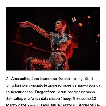
Gli
Amaranthe
, dopo il successo riscontrato negli Stati
Uniti, hanno annunciato le tappe europee del nuovo tour da
co-headliner con i
Dragonfirce
. Le due band passeranno
dall’
Italia per un’unica data
che avrà luogo il prossimo
10
Marzo 2024
presso il
Live Club
di
Trezzo sull’Adda (MI)
. In