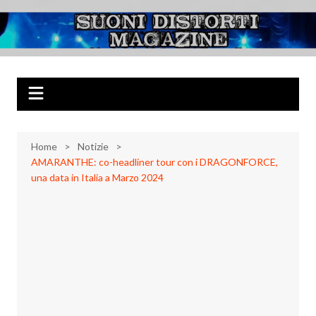
Salta
al
Suoni Distorti
Musica Rock, Metal, Punk e varie sonorità alternative
contenuto
Magazine
Home
Notizie
AMARANTHE: co-headliner tour con i DRAGONFORCE,
una data in Italia a Marzo 2024