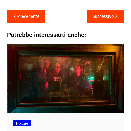
Navigazione
Precedente
Successivo
articoli
Potrebbe interessarti anche:
Notizie