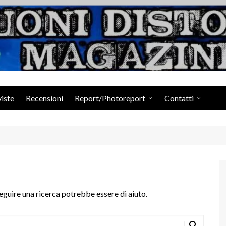
Suoni Distorti Ma
viste
Recensioni
Report/Photoreport
Contatti
Photogallery da Facebook
Staff
eguire una ricerca potrebbe essere di aiuto.