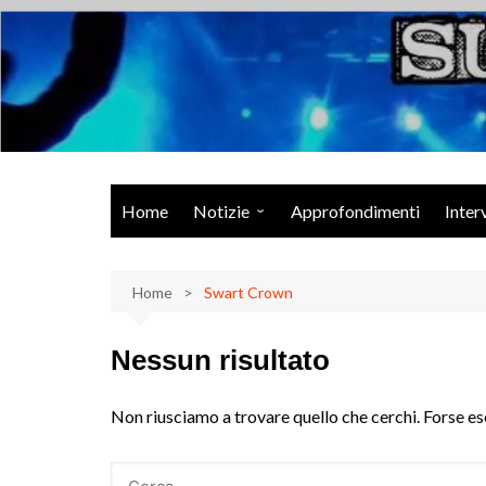
Salta
al
contenuto
Musica Rock, Metal, Punk e varie sonorità alternative
Home
Notizie
Approfondimenti
Inter
Rock Talk
Home
Eventi
Swart Crown
Video
Nessun risultato
Libri
Non riusciamo a trovare quello che cerchi. Forse es