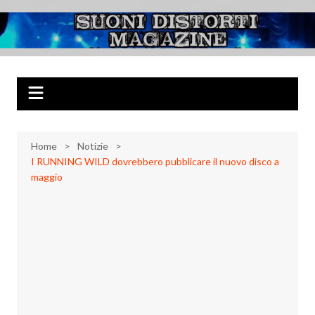
Salta
al
Suoni Distorti
Musica Rock, Metal, Punk e varie sonorità alternative
contenuto
Magazine
Home
Notizie
I RUNNING WILD dovrebbero pubblicare il nuovo disco a
maggio