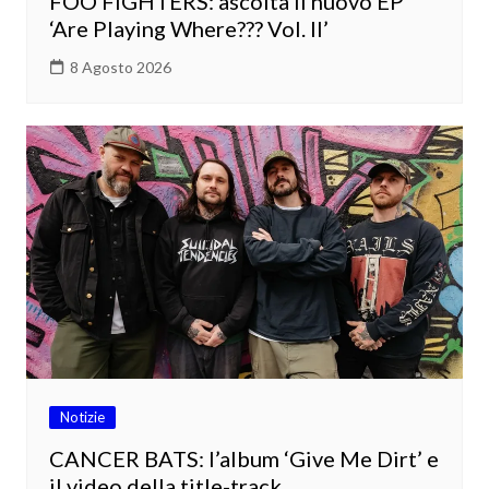
FOO FIGHTERS: ascolta il nuovo EP
‘Are Playing Where??? Vol. II’
8 Agosto 2026
Notizie
CANCER BATS: l’album ‘Give Me Dirt’ e
il video della title-track