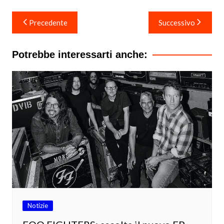
Navigazione
Precedente
Successivo
articoli
Potrebbe interessarti anche:
Notizie