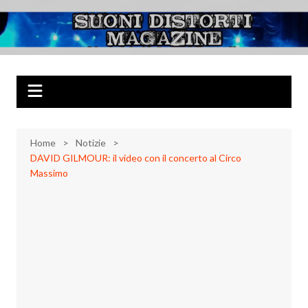
Salta
al
Suoni Distorti
Musica Rock, Metal, Punk e varie sonorità alternative
contenuto
Magazine
Home
Notizie
DAVID GILMOUR: il video con il concerto al Circo
Massimo