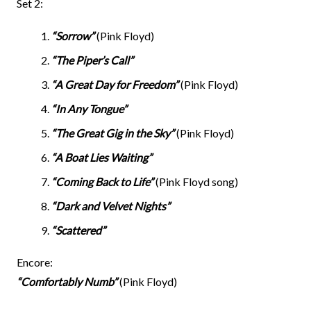
Set 2:
“Sorrow”
(Pink Floyd)
“The Piper’s Call”
“A Great Day for Freedom”
(Pink Floyd)
“In Any Tongue”
“The Great Gig in the Sky”
(Pink Floyd)
“A Boat Lies Waiting”
“Coming Back to Life”
(Pink Floyd song)
“Dark and Velvet Nights”
“Scattered”
Encore:
“Comfortably Numb”
(Pink Floyd)